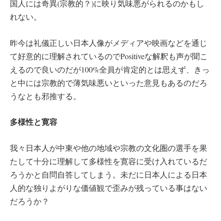
国人には奇異(宗教的？)に映り気味悪がられるのかもし
れない。
昨今は礼儀正しい日本人像がメディアや映画などを通じ
て好意的に理解されているのでPositiveな解釈も声が聞こ
えるので良いのだが100%全員が肯定的とは思えず、きっ
と中には宗教的で薄気味悪いといった意見もあるのだろ
うなとも邪推する。
多様性と寛容
我々日本人が中東や他の地域や宗教の文化圏の選手を果
たして十分に理解して多様性を寛容に受け入れているだ
ろうかと自問自答してしまう。未だに日本人による日本
人的な独りよがりな価値観で歪みが残っている事はない
だろうか？