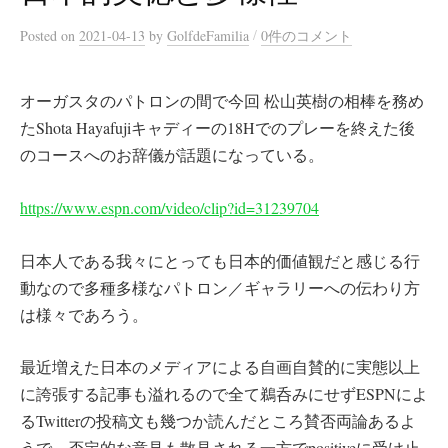
/
Posted
on
2021-04-13
by
GolfdeFamilia
0件のコメント
オーガスタのパトロンの間で今回 松山英樹の相棒を務め
たShota Hayafujiキャディーの18Hでのプレーを終えた後
のコースへのお辞儀が話題になっている。
https://www.espn.com/video/clip?id=31239704
日本人である我々にとっても日本的価値観だと感じる行
動なので多種多様なパトロン／ギャラリーへの伝わり方
は様々であろう。
最近増えた日本のメディアによる自画自賛的に実態以上
に誇張する記事も溢れるので全て鵜呑みにせずESPNによ
るTwitterの投稿文も幾つか読んだところ賛否両論あるよ
うで、否定的な意見も散見される一方でpositiveに受け止