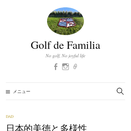
コ
ン
テ
ン
ツ
Golf de Familia
へ
ス
No golf, No joyful life
キ
Facebook
Instagram
メ
ッ
ー
プ
ル
検
索:
メニュー
DAD
日本的美徳と多様性