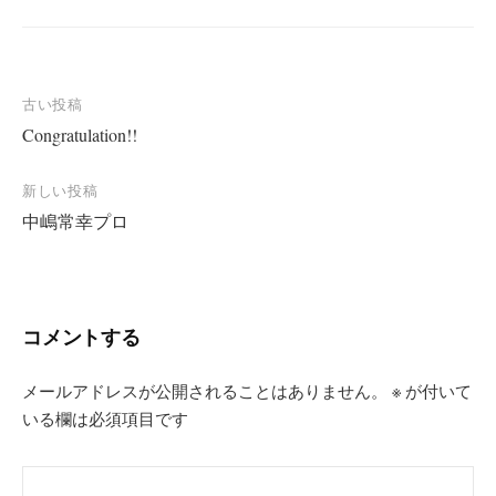
投
古い投稿
Congratulation!!
稿
ナ
新しい投稿
ビ
中嶋常幸プロ
ゲ
ー
シ
コメントする
ョ
ン
メールアドレスが公開されることはありません。
※
が付いて
いる欄は必須項目です