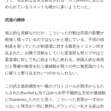
められているコメントも確かに多いようだった。
武道の精神
個人的な見解なのだが、こういった行動は武道の影響が
根強く残っているのではないかと感じている。子供の頃
剣道を習っていたが剣道場に対する敬意をトコトン叩き
込まれた。お隣で活動をしていた柔道部も然りでやはり
柔道場に対して礼に始まり礼に終わる。米国人的な表現
だと尊厳や敬意を払う価値観が我々の中に無意識のうち
に確りと擦り込まれいつのかもしれない。
この武士道的感性や一種のプロトコールが西洋からもた
らされたBaseballも当てはめられ甲子園的な文化や価値観
にTransformしたのだと思う。こういった背景が一才分か
らないと球児が一列に整列しグランドに一礼する姿は外