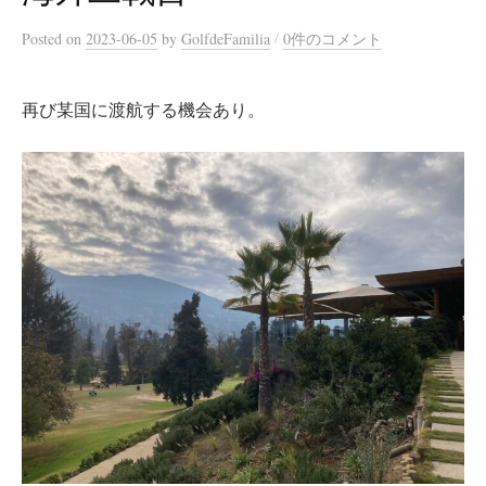
/
Posted
on
2023-06-05
by
GolfdeFamilia
0件のコメント
再び某国に渡航する機会あり。