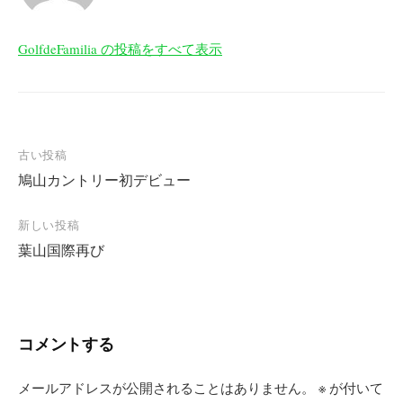
GolfdeFamilia の投稿をすべて表示
投
古い投稿
鳩山カントリー初デビュー
稿
ナ
新しい投稿
ビ
葉山国際再び
ゲ
ー
シ
コメントする
ョ
ン
メールアドレスが公開されることはありません。
※
が付いて