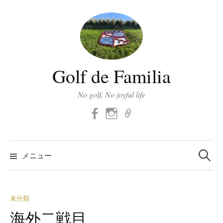
コ
ン
テ
ン
ツ
Golf de Familia
へ
ス
No golf, No joyful life
キ
Facebook
Instagram
メ
ッ
ー
プ
ル
検
索:
メニュー
未分類
海外二戦目