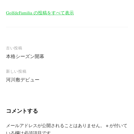
GolfdeFamilia の投稿をすべて表示
投
古い投稿
本格シーズン開幕
稿
ナ
新しい投稿
ビ
河川敷デビュー
ゲ
ー
シ
コメントする
ョ
ン
メールアドレスが公開されることはありません。
※
が付いて
いる欄は必須項目です