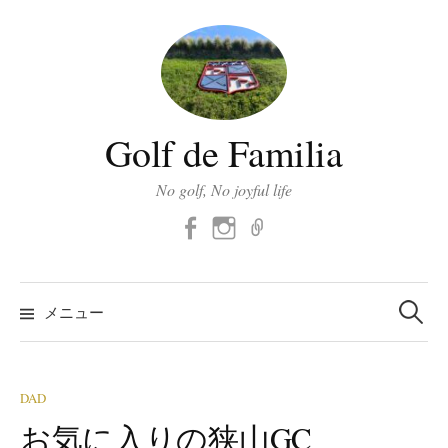
コ
ン
テ
ン
ツ
Golf de Familia
へ
ス
No golf, No joyful life
キ
Facebook
Instagram
メ
ッ
ー
プ
ル
検
索:
メニュー
DAD
お気に入りの狭山GC