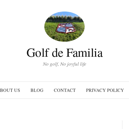
Golf de Familia
No golf, No joyful life
BOUT US
BLOG
CONTACT
PRIVACY POLICY