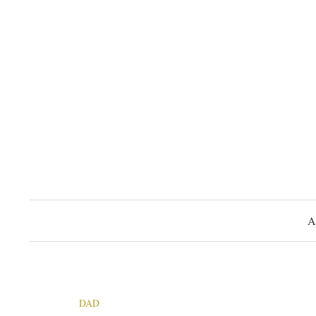
コ
ン
テ
ン
ツ
へ
ス
キ
ッ
プ
A
DAD