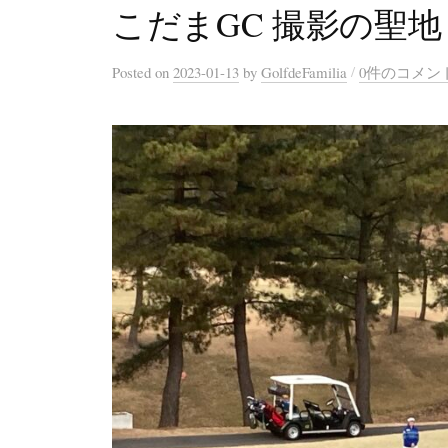
こだまGC 撮影の聖地
/
Posted
on
2023-01-13
by
GolfdeFamilia
0件のコメン