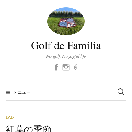
コ
ン
テ
ン
ツ
Golf de Familia
へ
ス
No golf, No joyful life
キ
Facebook
Instagram
メ
ッ
ー
プ
ル
検
索:
メニュー
DAD
紅葉の季節