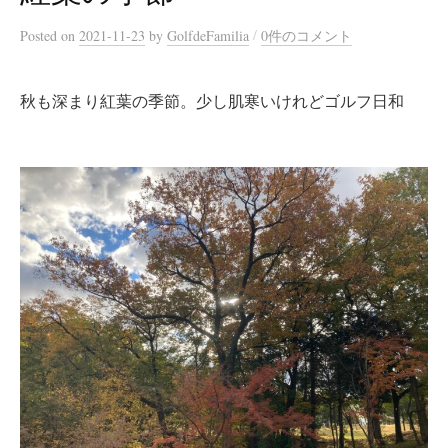
/
Posted
on
2021-11-23
by
GolfdeFamilia
0件のコメント
秋も深まり紅葉の季節。少し肌寒いけれどゴルフ日和