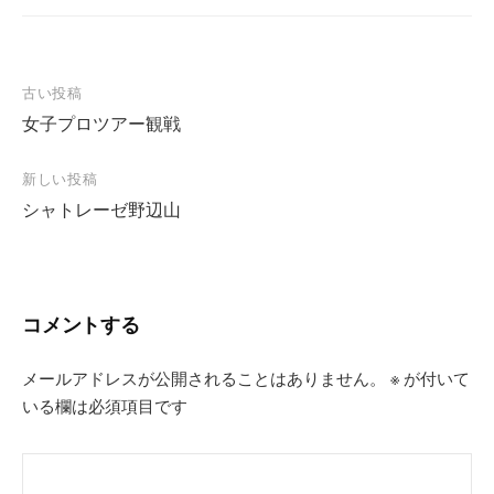
投
古い投稿
女子プロツアー観戦
稿
ナ
新しい投稿
ビ
シャトレーゼ野辺山
ゲ
ー
シ
コメントする
ョ
ン
メールアドレスが公開されることはありません。
※
が付いて
いる欄は必須項目です