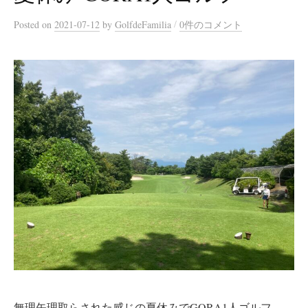
/
Posted
on
2021-07-12
by
GolfdeFamilia
0件のコメント
無理矢理取らされた感じの夏休みでGORA1人ゴルフ。