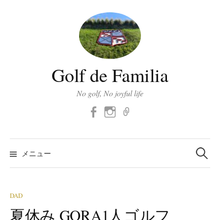
コ
ン
テ
ン
ツ
Golf de Familia
へ
ス
No golf, No joyful life
キ
Facebook
Instagram
メ
ッ
ー
プ
ル
検
索:
メニュー
DAD
夏休み GORA1人ゴルフ