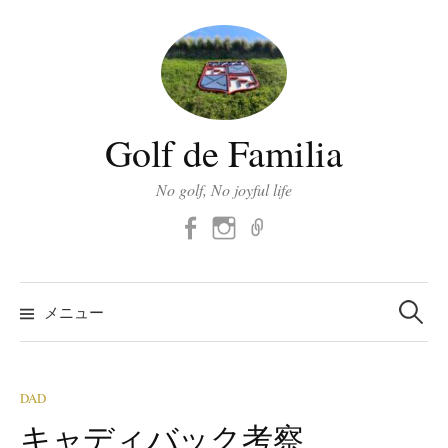
コ
ン
テ
ン
ツ
Golf de Familia
へ
ス
No golf, No joyful life
キ
Facebook
Instagram
メ
ッ
ー
プ
ル
検
索:
メニュー
DAD
キャディバック考察