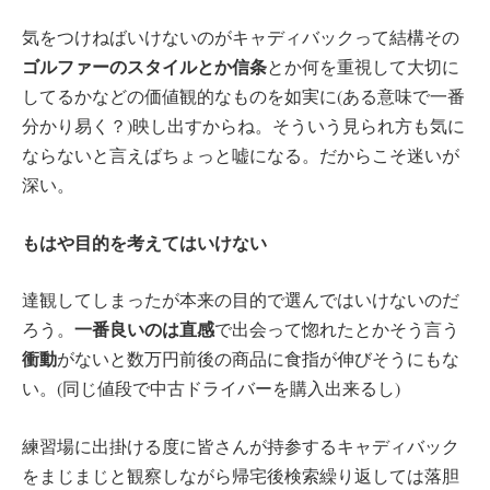
気をつけねばいけないのがキャディバックって結構その
ゴルファーのスタイルとか信条
とか何を重視して大切に
してるかなどの価値観的なものを如実に(ある意味で一番
分かり易く？)映し出すからね。そういう見られ方も気に
ならないと言えばちょっと嘘になる。だからこそ迷いが
深い。
もはや目的を考えてはいけない
達観してしまったが本来の目的で選んではいけないのだ
一番良いのは直感
ろう。
で出会って惚れたとかそう言う
衝動
がないと数万円前後の商品に食指が伸びそうにもな
い。(同じ値段で中古ドライバーを購入出来るし)
練習場に出掛ける度に皆さんが持参するキャディバック
をまじまじと観察しながら帰宅後検索繰り返しては落胆