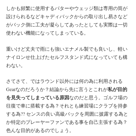
しかも頻繁に使用するパターやウェッジ類は専用の筒が
設けられるなどキャディバックからの取り出し易さなど
がバック側に工夫が凝らしてあったとしても実際は一切
使わない機能になってしまっている。
重いけど丈夫で雨にも強いエナメル製でも良いし、軽い
ナイロンせ仕上げたセルフスタンド式になっていても構
わない。
さてさて、ではラウンド以外には何の為に利用される
私が目的
Gearなのだろうか？結論から先に言うとこれが
を見失ってしまっている原因
なのだと思う。ゴルフ場の
往復で車に搭載する為？それとも練習場にクラブを持参
する為?? センスの良い高級バックを周囲に披露する為と
か特定のプレーヤーファンである事を自己主張する為？
色んな目的があるのでしょう。