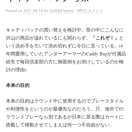
/
Posted
on
2021-04-14
by
GolfdeFamilia
0件のコメント
キャディバックの買い替えを検討中。世の中にこんなに
「これぞ！」
沢山の商品が溢れているにも関わらず、
と
いう決め手を欠いて決め切れずに今日に至っている。(4
年間愛用していたアンダーアーマーのCaddy Bagが付属品
紛失で毎回倶楽部の方に御面倒をお掛けしているのが検
討の理由)
本来の目的
本来の目的はラウンド中に使用するのでプレースタイル
や利便性をというのが最優先なのだろう。只、海外での
ラウンドプレーなら別であるが日本に居る際はカートに
搭載して移動させてしまえば何一つ不自由がない。